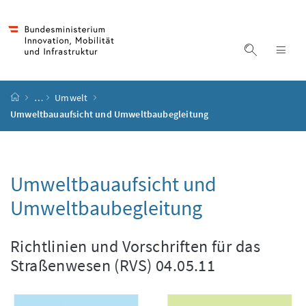
Accesskey
Accesskey
Accesskey
Accesskey
Zum Inhalt
Zum Hauptmenü
Zum Untermenü
Zur Suche
[4]
[1]
[3]
[2]
Suche ein
Nav
Startseite
…
Umwelt
Umweltbauaufsicht und Umweltbaubegleitung
Umweltbauaufsicht und
Umweltbaubegleitung
Richtlinien und Vorschriften für das
Straßenwesen (RVS) 04.05.11