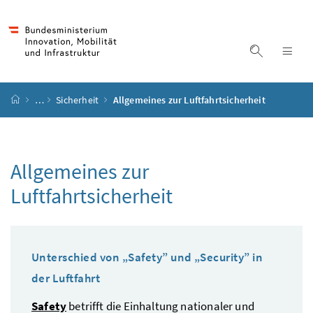
Accesskey
Accesskey
Accesskey
Accesskey
Zum Inhalt
Zum Hauptmenü
Zum Untermenü
Zur Suche
[4]
[1]
[3]
[2]
Suche ein
Nav
Startseite
…
Sicherheit
Allgemeines zur Luftfahrtsicherheit
Allgemeines zur
Luftfahrtsicherheit
Unterschied von „
Safety
” und „
Security
” in
der Luftfahrt
Safety
betrifft die Einhaltung nationaler und