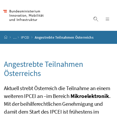
Accesskey
Accesskey
Accesskey
Accesskey
Zum Inhalt
Zum Hauptmenü
Zum Untermenü
Zur Suche
[4]
[1]
[3]
[2]
Suche ein
Nav
Startseite
…
IPCEI
Angestrebte Teilnahmen Österreichs
Angestrebte Teilnahmen
Österreichs
Aktuell strebt Österreich die Teilnahme an einem
weiteren IPCEI an –im Bereich
Mikroelektronik
.
Mit der beihilferechtlichen Genehmigung und
damit dem Start des IPCEI ist frühestens im