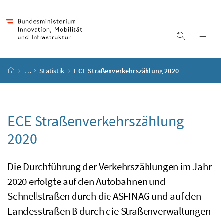
Accesskey
Accesskey
Accesskey
Accesskey
Zum Inhalt
Zum Hauptmenü
Zum Untermenü
Zur Suche
[4]
[1]
[3]
[2]
Suche ein
Nav
Startseite
…
Statistik
ECE Straßenverkehrszählung 2020
ECE Straßenverkehrszählung
2020
Die Durchführung der Verkehrszählungen im Jahr
2020 erfolgte auf den Autobahnen und
Schnellstraßen durch die
ASFINAG
und auf den
Landesstraßen B durch die Straßenverwaltungen