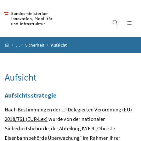
Accesskey
Accesskey
Accesskey
Accesskey
Zum Inhalt
Zum Hauptmenü
Zum Untermenü
Zur Suche
[4]
[1]
[3]
[2]
Suche ein
Nav
Startseite
…
Sicherheit
Aufsicht
Aufsicht
Aufsichtsstrategie
Nach Bestimmungen der
Delegierten Verordnung (EU)
2018/761 (
EUR-Lex
)
wurde von der nationaler
Sicherheitsbehörde, der Abteilung IV/E 4 „Oberste
Eisenbahnbehörde Überwachung“ im Rahmen Ihrer