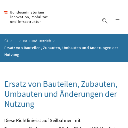
Accesskey
Accesskey
Accesskey
Accesskey
Zum Inhalt
Zum Hauptmenü
Zum Untermenü
Zur Suche
[4]
[1]
[3]
[2]
Suche ein
Nav
Startseite
…
Bau und Betrieb
Ersatz von Bauteilen, Zubauten, Umbauten und Änderungen der
Nutzung
Ersatz von Bauteilen, Zubauten,
Umbauten und Änderungen der
Nutzung
Diese Richtlinie ist auf Seilbahnen mit