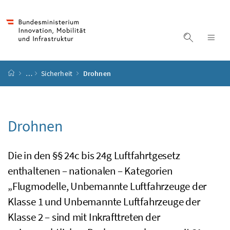
Accesskey
Accesskey
Accesskey
Accesskey
Zum Inhalt
Zum Hauptmenü
Zum Untermenü
Zur Suche
[4]
[1]
[3]
[2]
Suche ein
Nav
Startseite
…
Sicherheit
Drohnen
Drohnen
Die in den §§ 24c bis 24g Luftfahrtgesetz
enthaltenen – nationalen – Kategorien
„Flugmodelle, Unbemannte Luftfahrzeuge der
Klasse 1 und Unbemannte Luftfahrzeuge der
Klasse 2 – sind mit Inkrafttreten der