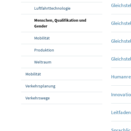
Gleichste
Luftfahrttechnologie
Menschen, Qualifikation und
Gleichste
(aktuelle Seite)
Gender
Mobilität
Gleichste
Produktion
Gleichste
Weltraum
Mobilität
Humanres
Verkehrsplanung
Innovati
Verkehrswege
Leitfaden
Sprachlic