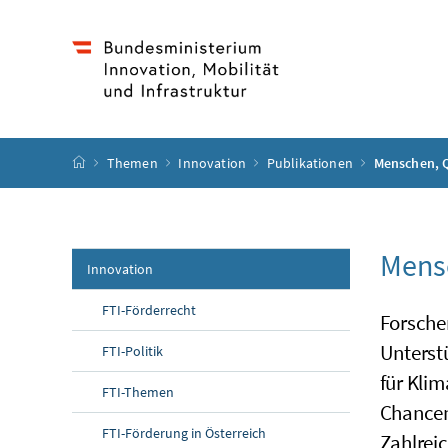
Accesskey
Accesskey
Accesskey
Accesskey
Zum Inhalt
Zum Hauptmenü
Zum Untermenü
Zur Suche
[4]
[1]
[3]
[2]
Startseite
Themen
Innovation
Publikationen
Menschen, Q
Mensc
Innovation
FTI-Förderrecht
Forsche
Unterst
FTI-Politik
für Klim
FTI-Themen
Chancen 
FTI-Förderung in Österreich
Zahlreic