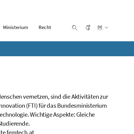
Ausgewählte Sprach
Ministerium
Recht
Gebärdensprache
Suche einblenden
DE
nschen vernetzen, sind die Aktivitäten zur
nnovation (FTI) für das Bundesministerium
Technologie. Wichtige Aspekte: Gleiche
 Studierende.
te
femtech.at