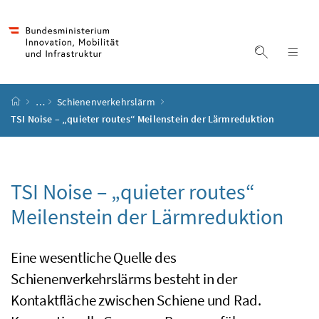
Accesskey
Accesskey
Accesskey
Accesskey
Zum Inhalt
Zum Hauptmenü
Zum Untermenü
Zur Suche
[4]
[1]
[3]
[2]
Suche ein
Nav
Startseite
…
Schienenverkehrslärm
TSI Noise – „quieter routes“ Meilenstein der Lärmreduktion
TSI
Noise
– „
quieter routes
“
Meilenstein der Lärmreduktion
Eine wesentliche Quelle des
Schienenverkehrslärms besteht in der
Kontaktfläche zwischen Schiene und Rad.