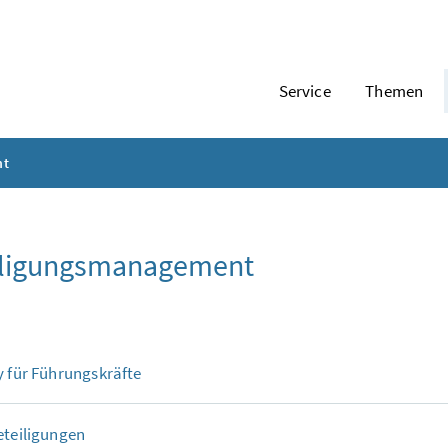
Service
Themen
nt
iligungsmanagement
y
für Führungskräfte
eteiligungen