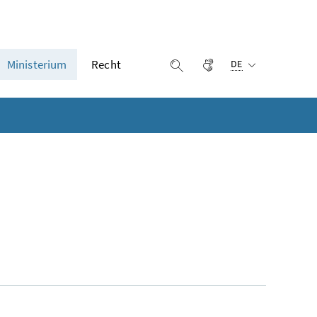
Ausgewählte Sprach
Ministerium
Recht
Gebärdensprache
Suche einblenden
DE