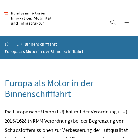
Accesskey
Accesskey
Accesskey
Accesskey
Zum Inhalt
Zum Hauptmenü
Zum Untermenü
Zur Suche
[4]
[1]
[3]
[2]
Suche ein
Nav
Startseite
…
Binnenschifffahrt
Europa als Motor in der Binnenschifffahrt
Europa als Motor in der
Binnenschifffahrt
Die Europäische Union (EU) hat mit der Verordnung (EU)
2016/1628 (NRMM Verordnung) bei der Begrenzung von
Schadstoffemissionen zur Verbesserung der Luftqualität