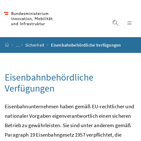
Accesskey
Accesskey
Accesskey
Accesskey
Zum Inhalt
Zum Hauptmenü
Zum Untermenü
Zur Suche
[4]
[1]
[3]
[2]
Suche ein
Nav
Startseite
…
Sicherheit
Eisenbahnbehördliche Verfügungen
Eisenbahnbehördliche
Verfügungen
Eisenbahnunternehmen haben gemäß
EU
-rechtlicher und
nationaler Vorgaben eigenverantwortlich einen sicheren
Betrieb zu gewährleisten. Sie sind unter anderem gemäß
Paragraph 19 Eisenbahngesetz 1957 verpflichtet, die