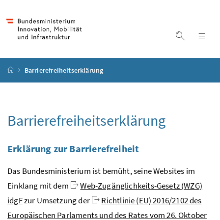
Accesskey
Accesskey
Accesskey
Zum Inhalt
Zum Hauptmenü
Zur Suche
[4]
[1]
[2]
Suche ein
Nav
Startseite
Barrierefreiheitserklärung
Barrierefreiheitserklärung
Erklärung zur Barrierefreiheit
Das Bundesministerium ist bemüht, seine
Websites
im
Einklang mit dem
Web-Zugänglichkeits-Gesetz (WZG)
idgF
zur Umsetzung der
Richtlinie (EU) 2016/2102 des
Europäischen Parlaments und des Rates vom 26. Oktober