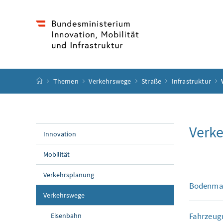
Accesskey
Accesskey
Accesskey
Accesskey
Zum Inhalt
Zum Hauptmenü
Zum Untermenü
Zur Suche
[4]
[1]
[3]
[2]
Startseite
Themen
Verkehrswege
Straße
Infrastruktur
Verke
Innovation
Mobilität
Verkehrsplanung
Bodenma
Verkehrswege
Fahrzeug
Eisenbahn