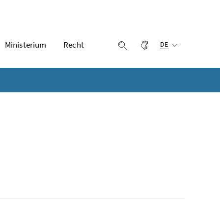
Ausgewählte Sprach
Ministerium
Recht
Gebärdensprache
Suche einblenden
DE