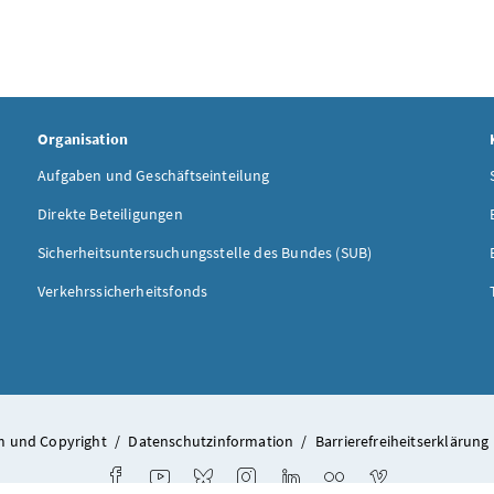
Organisation
Aufgaben und Geschäftseinteilung
Direkte Beteiligungen
Sicherheitsuntersuchungsstelle des Bundes (SUB)
Verkehrssicherheitsfonds
 und Copyright
/
Datenschutzinformation
/
Barrierefreiheitserklärung
Facebook
Youtube
Bluesky
Instagram
LinkedIn
Flickr
Vimeo