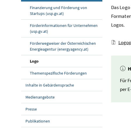
Das Logo 
Finanzierung und Förderung von
Startups (usp.gv.at)
Formaten 
Logos.
Förderinformationen für Unternehmen
(usp.gv.at)
Logo
Förderwegweiser der Österreichischen
Energieagentur (energyagency.at)
(aktuelle Seite)
Logo
H
Themenspezifische Förderungen
Für F
Inhalte in Gebärdensprache
per
E
Medienangebote
Presse
Publikationen