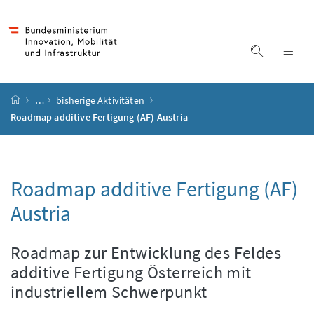
Accesskey
Accesskey
Accesskey
Accesskey
Zum Inhalt
Zum Hauptmenü
Zum Untermenü
Zur Suche
[4]
[1]
[3]
[2]
Suche ein
Nav
Startseite
…
bisherige Aktivitäten
Roadmap additive Fertigung (AF) Austria
Roadmap additive
Fertigung (AF)
Austria
Roadmap
zur Entwicklung des Feldes
additive Fertigung Österreich mit
industriellem Schwerpunkt