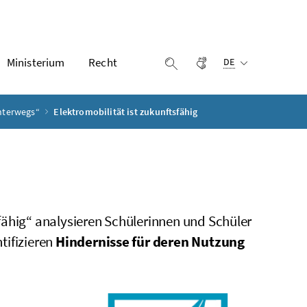
Ausgewählte Sprach
Ministerium
Recht
Gebärdensprache
Suche einblenden
DE
unterwegs“
Elektromobilität ist zukunftsfähig
fähig“ analysieren Schülerinnen und Schüler
ntifizieren
Hindernisse für deren Nutzung