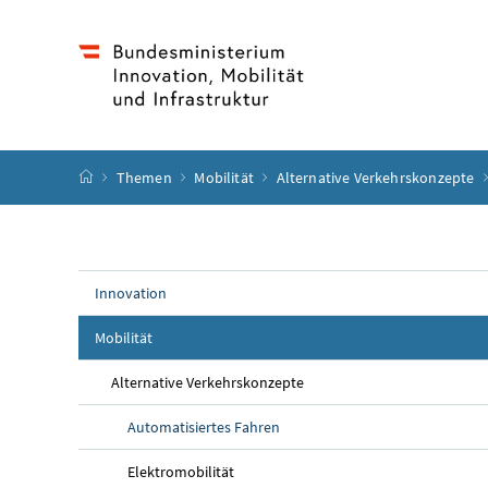
Accesskey
Accesskey
Accesskey
Accesskey
Zum Inhalt
Zum Hauptmenü
Zum Untermenü
Zur Suche
[4]
[1]
[3]
[2]
Startseite
Themen
Mobilität
Alternative Verkehrskonzepte
Innovation
Mobilität
Alternative Verkehrskonzepte
Automatisiertes Fahren
Elektromobilität