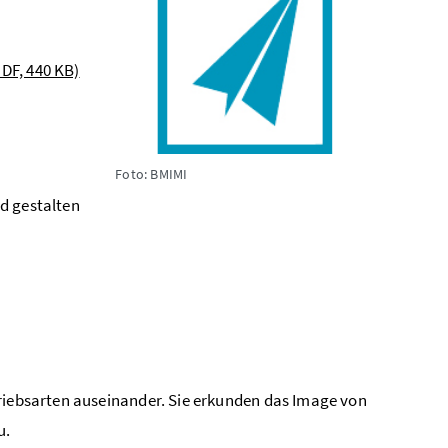
PDF, 440 KB)
Foto: BMIMI
d gestalten
triebsarten auseinander. Sie erkunden das Image von
u.