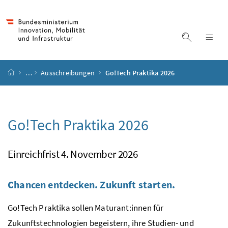
Accesskey
Accesskey
Accesskey
Accesskey
Zum Inhalt
Zum Hauptmenü
Zum Untermenü
Zur Suche
[4]
[1]
[3]
[2]
Suche ein
Nav
Startseite
…
Ausschreibungen
Go!Tech Praktika 2026
Go!Tech Praktika 2026
Einreichfrist 4. November 2026
Chancen entdecken. Zukunft starten.
Go!Tech Praktika sollen Maturant:innen für
Zukunftstechnologien begeistern, ihre Studien- und