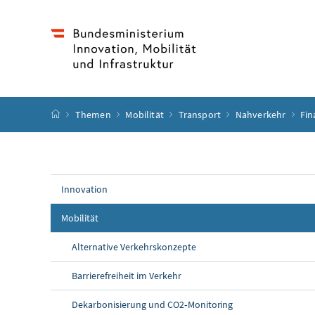
Accesskey
Accesskey
Accesskey
Accesskey
Zum Inhalt
Zum Hauptmenü
Zum Untermenü
Zur Suche
[4]
[1]
[3]
[2]
Startseite
Themen
Mobilität
Transport
Nahverkehr
Fin
Innovation
Mobilität
Alternative Verkehrskonzepte
Barrierefreiheit im Verkehr
Dekarbonisierung und CO2‑Monitoring