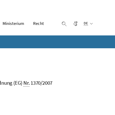
Ausgewählte Sprach
Ministerium
Recht
Gebärdensprache
Suche einblenden
DE
rdnung (EG)
Nr.
1370/2007