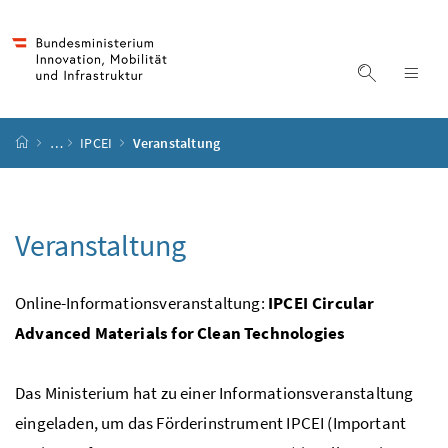
Accesskey
Accesskey
Accesskey
Accesskey
Zum Inhalt
Zum Hauptmenü
Zum Untermenü
Zur Suche
[4]
[1]
[3]
[2]
Suche ein
Nav
Startseite
…
IPCEI
Veranstaltung
Veranstaltung
Online-Informationsveranstaltung:
IPCEI
Circular
Advanced Materials for Clean Technologies
Das Ministerium hat zu einer Informationsveranstaltung
eingeladen, um das Förderinstrument IPCEI (Important