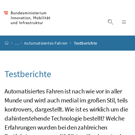
Accesskey
Accesskey
Accesskey
Accesskey
Zum Inhalt
Zum Hauptmenü
Zum Untermenü
Zur Suche
[4]
[1]
[3]
[2]
Suche ein
Nav
Startseite
…
Automatisiertes Fahren
Testberichte
Testberichte
Automatisiertes Fahren ist nach wie vor in aller
Munde und wird auch medial im großen Stil, teils
kontrovers, dargestellt. Wie ist es wirklich um die
dahinterstehende Technologie bestellt? Welche
Erfahrungen wurden bei den zahlreichen