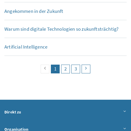
Angekommen in der Zukunft
Warum sind digitale Technologien so zukunftsträchtig?
Artificial Intelligence
vorherige Seite
Seite
(aktuell)
Seite
Seite
nächste Seite
1
2
3
Direkt zu
Organisation