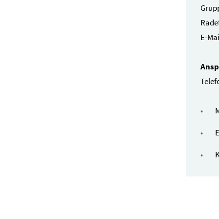
Grup
Radet
E-Mai
Ansp
Telef
M
E
K