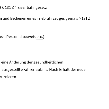
ß § 131
Z
4 Eisenbahngesetz
n und Bedienen eines Triebfahrzeuges gemäß § 131
Z
pass, Personalausweis
etc.
)
 eine Änderung der gesundheitlichen
eu ausgestellte Fahrerlaubnis. Nach Erhalt der neuen
ournieren.