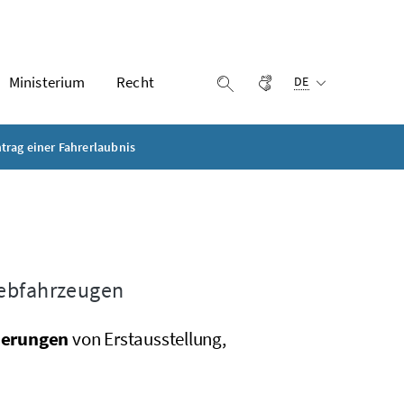
Ausgewählte Sprach
Ministerium
Recht
Gebärdensprache
Suche einblenden
DE
trag einer Fahrerlaubnis
iebfahrzeugen
derungen
von Erstausstellung,