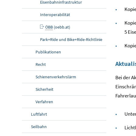
Eisenbahninfrastruktur
Kopie
Interoperabilität
Kopie
ÖBB
(oebb.at)
5 Ei
Park+Ride und Bike+Ride-Richtlinie
Kopie
Publikationen
Aktuali
Recht
Schienenverkehrslärm
Bei der A
Einschrä
Sicherheit
Fahrerlau
Verfahren
Unte
Luftfahrt
Seilbahn
Licht