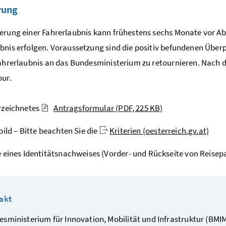
rung
erung einer Fahrerlaubnis kann frühestens sechs Monate vor Abla
bnis erfolgen. Voraussetzung sind die positiv befundenen Überp
Fahrerlaubnis an das Bundesministerium zu retournieren. Nach d
our.
rzeichnetes
Antragsformular
(PDF, 225 KB)
bild – Bitte beachten Sie die
Kriterien (oesterreich.gv.at)
 eines Identitätsnachweises (Vorder- und Rückseite von Reise
akt
sministerium für Innovation, Mobilität und Infrastruktur (BMIM