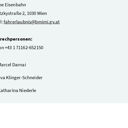
pe Eisenbahn
zkystraße 2, 1030 Wien
l
:
fahrerlaubnis@bmimi.gv.at
rechpersonen:
on +43 1 71162-652150
arcel Darnai
va Klinger-Schneider
atharina Niederle