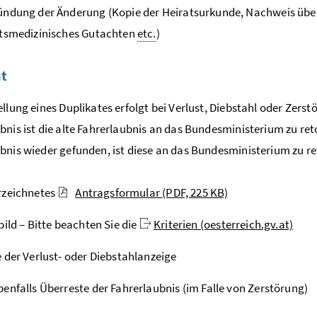
ndung der Änderung (Kopie der Heiratsurkunde, Nachweis übe
itsmedizinisches Gutachten
etc.
)
at
ellung eines Duplikates erfolgt bei Verlust, Diebstahl oder Zers
bnis ist die alte Fahrerlaubnis an das Bundesministerium zu ret
bnis wieder gefunden, ist diese an das Bundesministerium zu re
rzeichnetes
Antragsformular
(PDF, 225 KB)
bild – Bitte beachten Sie die
Kriterien (oesterreich.gv.at)
 der Verlust- oder Diebstahlanzeige
enfalls Überreste der Fahrerlaubnis (im Falle von Zerstörung)