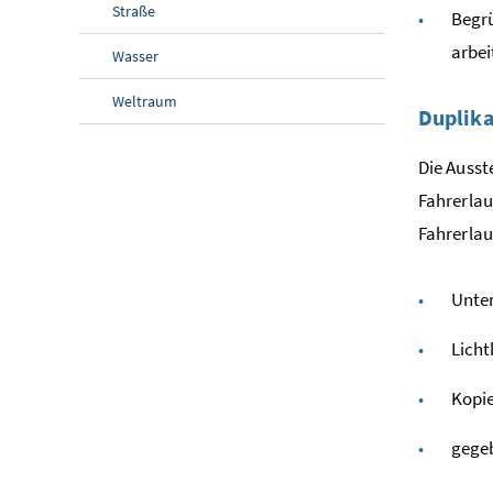
Straße
Begrü
arbe
Wasser
Weltraum
Duplik
Die Ausst
Fahrerlau
Fahrerlau
Unte
Licht
Kopie
gegeb