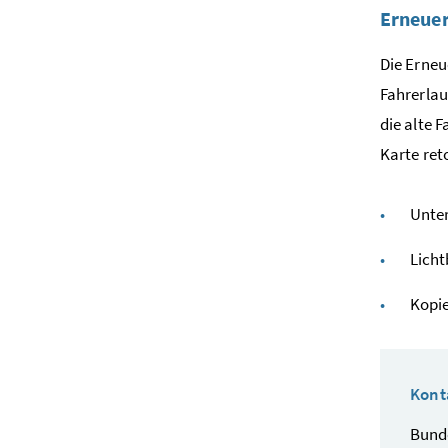
Erneue
Die Erneu
Fahrerlau
die alte 
Karte ret
Unte
Licht
Kopie
Kont
Bunde