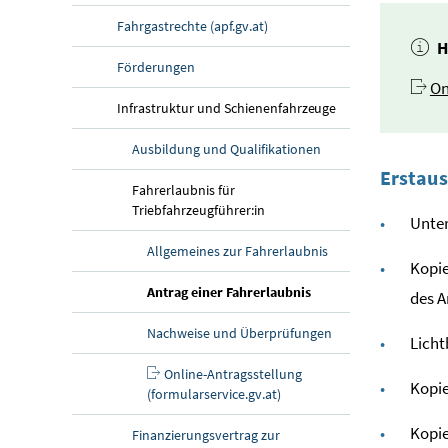
Fahrgastrechte (apf.gv.at)
H
Förderungen
On
Infrastruktur und Schienenfahrzeuge
Ausbildung und Qualifikationen
Erstaus
Fahrerlaubnis für
Triebfahrzeugführer:in
Unte
Allgemeines zur Fahrerlaubnis
Kopie
(aktuelle Seite)
Antrag einer Fahrerlaubnis
des A
Nachweise und Überprüfungen
Licht
Online
-Antragsstellung
Kopie
(formularservice.gv.at)
Kopie
Finanzierungsvertrag zur