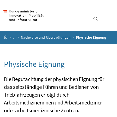
Accesskey
Accesskey
Accesskey
Accesskey
Zum Inhalt
Zum Hauptmenü
Zum Untermenü
Zur Suche
[4]
[1]
[3]
[2]
Suche ein
Nav
Startseite
…
Nachweise und Überprüfungen
Physische Eignung
Physische Eignung
Die Begutachtung der physischen Eignung für
das selbständige Führen und Bedienen von
Triebfahrzeugen erfolgt durch
Arbeitsmedizinerinnen und Arbeitsmediziner
oder arbeitsmedizinische Zentren.