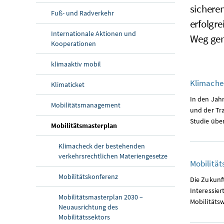
sicheren
Fuß- und Radverkehr
erfolgr
Internationale Aktionen und
Weg gem
Kooperationen
klimaaktiv mobil
Klimache
Klimaticket
In den Jahr
Mobilitätsmanagement
und der Tra
Studie übe
(aktuelle Seite)
Mobilitätsmasterplan
Klimacheck der bestehenden
verkehrsrechtlichen Materiengesetze
Mobilitä
Mobilitätskonferenz
Die Zukunft
Interessie
Mobilitätsmasterplan 2030 –
Mobilitäts
Neuausrichtung des
Mobilitätssektors