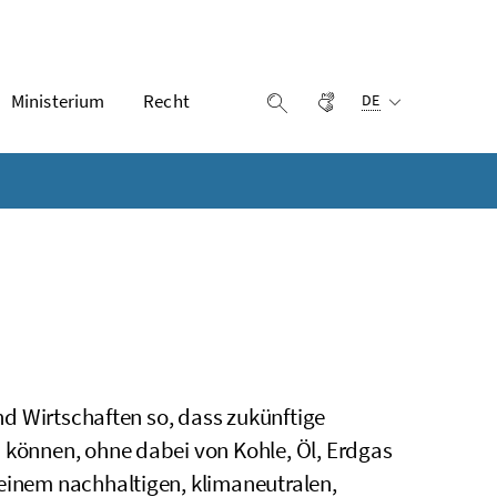
Ausgewählte Sprach
Ministerium
Recht
Gebärdensprache
Suche einblenden
DE
und Wirtschaften so, dass zukünftige
n können, ohne dabei von Kohle, Öl, Erdgas
 einem nachhaltigen, klimaneutralen,