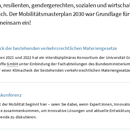
, resilienten, gendergerechten, sozialen und wirtsch
eich. Der Mobilitätsmasterplan 2030 war Grundlage fü
einsam ein!
ck der bestehenden verkehrsrechtlichen Materiengesetze
en 2021 und 2022 hat ein interdisziplinäres Konsortium der Universität Gra
ffix
GmbH
unter Einbindung der Fachabteilungen des Bundesministerium
r einen Klimacheck der bestehenden verkehrsrechtlichen Materiengesetze 
tskonferenz
 der Mobilität beginnt hier – seien Sie dabei, wenn Expert:innen, Innovat
rte zusammenkommen, um innovative Lösungen und aktuelle Entwicklun
wende zu diskutieren.