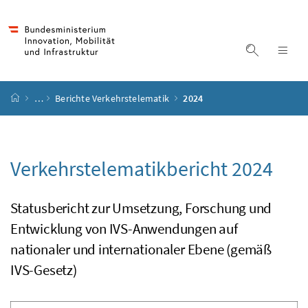
Accesskey
Accesskey
Accesskey
Accesskey
Zum Inhalt
Zum Hauptmenü
Zum Untermenü
Zur Suche
[4]
[1]
[3]
[2]
Suche ein
Nav
Startseite
…
Berichte Verkehrstelematik
2024
Verkehrstelematikbericht 2024
Statusbericht zur Umsetzung, Forschung und
Entwicklung von IVS-Anwendungen auf
nationaler und internationaler Ebene (gemäß
IVS-Gesetz)