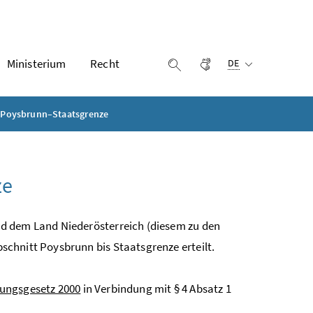
Ausgewählte Sprach
Ministerium
Recht
Gebärdensprache
Suche einblenden
DE
 Poysbrunn–Staatsgrenze
ze
d dem Land Niederösterreich (diesem zu den
chnitt Poysbrunn bis Staatsgrenze erteilt.
fungsgesetz 2000
in Verbindung mit § 4 Absatz 1