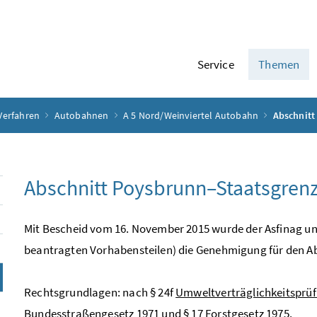
Service
Themen
Verfahren
Autobahnen
A 5 Nord/Weinviertel Autobahn
Abschnitt
Abschnitt Poysbrunn–Staatsgren
Mit Bescheid vom 16. November 2015 wurde der Asfinag un
beantragten Vorhabensteilen) die Genehmigung für den Abs
Rechtsgrundlagen: nach § 24f
Umweltverträglichkeitsprü
Bundesstraßengesetz 1971
und § 17
Forstgesetz 1975
.