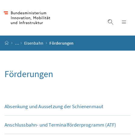
Accesskey
Accesskey
Accesskey
Accesskey
Zum Inhalt
Zum Hauptmenü
Zum Untermenü
Zur Suche
[4]
[1]
[3]
[2]
Suche ein
Nav
Startseite
…
Eisenbahn
Förderungen
Förderungen
Absenkung und Aussetzung der Schienenmaut
Anschlussbahn- und Terminalförderprogramm (ATF)