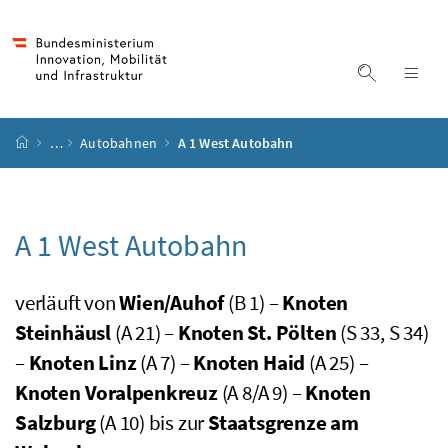
Accesskey
Accesskey
Accesskey
Accesskey
Zum Inhalt
Zum Hauptmenü
Zum Untermenü
Zur Suche
[4]
[1]
[3]
[2]
Suche ein
Nav
Startseite
…
Autobahnen
A 1 West Autobahn
A 1 West Autobahn
verläuft von
Wien/Auhof
(B 1) –
Knoten
Steinhäusl
(A 21) –
Knoten
St.
Pölten
(S 33, S 34)
–
Knoten Linz
(A 7) –
Knoten Haid
(A 25) –
Knoten Voralpenkreuz
(A 8/A 9) –
Knoten
Salzburg
(A 10) bis zur
Staatsgrenze am