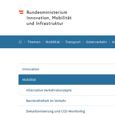
Accesskey
Accesskey
Accesskey
Accesskey
Zum Inhalt
Zum Hauptmenü
Zum Untermenü
Zur Suche
[4]
[1]
[3]
[2]
Startseite
Themen
Mobilität
Transport
Güterverkehr
K
Innovation
Mobilität
Alternative Verkehrskonzepte
Barrierefreiheit im Verkehr
Dekarbonisierung und CO2‑Monitoring