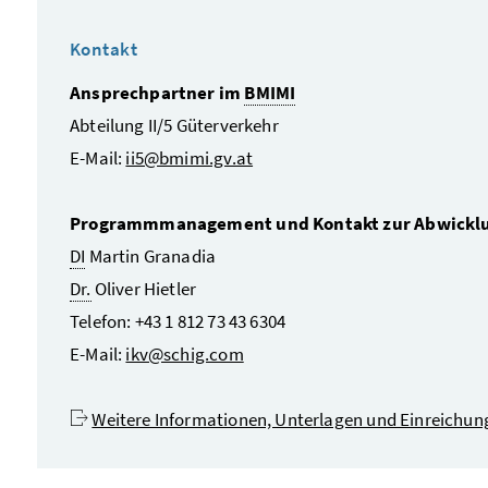
Kontakt
Ansprechpartner im
BMIMI
Abteilung II/5 Güterverkehr
E-Mail
:
ii5@bmimi.gv.at
Programmmanagement und Kontakt zur Abwicklu
DI
Martin Granadia
Dr.
Oliver Hietler
Telefon: +43 1 812 73 43 6304
E-Mail
:
ikv@schig.com
Weitere Informationen, Unterlagen und Einreichung