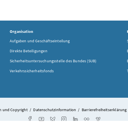
Organisation
Aufgaben und Geschäftseinteilung
Direkte Beteiligungen
Sicherheitsuntersuchungsstelle des Bundes (SUB)
Verkehrssicherheitsfonds
 und Copyright
/
Datenschutzinformation
/
Barrierefreiheitserklärung
Facebook
Youtube
Bluesky
Instagram
LinkedIn
Flickr
Vimeo