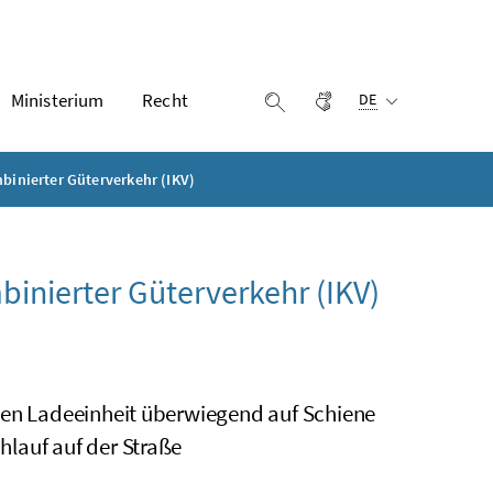
Ausgewählte Sprach
Ministerium
Recht
Gebärdensprache
Suche einblenden
DE
inierter Güterverkehr (IKV)
inierter Güterverkehr (IKV)
ben Ladeeinheit überwiegend auf Schiene
lauf auf der Straße