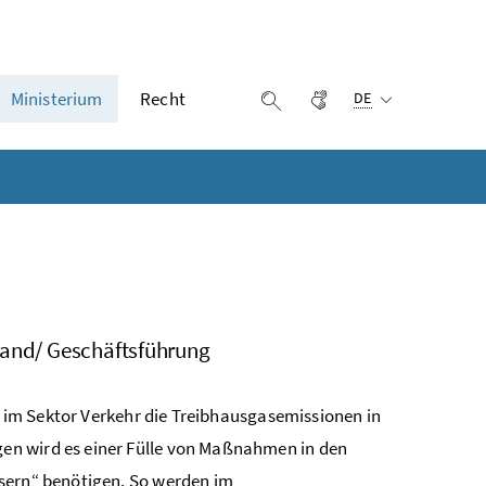
Ausgewählte Sprach
Ministerium
Recht
Gebärdensprache
Suche einblenden
DE
stand/ Geschäftsführung
em im Sektor Verkehr die Treibhausgasemissionen in
en wird es einer Fülle von Maßnahmen in den
ssern“ benötigen. So werden im