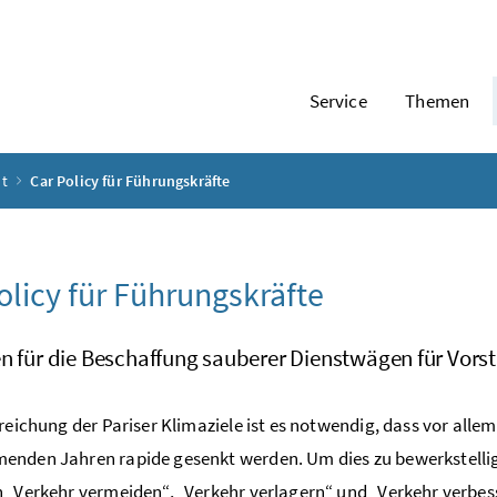
Service
Themen
nt
Car Policy für Führungskräfte
olicy
für Führungskräfte
en für die Beschaffung sauberer Dienstwägen für Vor
rreichung der Pariser Klimaziele ist es notwendig, dass vor all
nden Jahren rapide gesenkt werden. Um dies zu bewerkstellig
 „Verkehr vermeiden“, „Verkehr verlagern“ und „Verkehr verbe