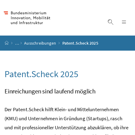
Accesskey
Accesskey
Accesskey
Accesskey
Zum Inhalt
Zum Hauptmenü
Zum Untermenü
Zur Suche
[4]
[1]
[3]
[2]
Suche ein
Nav
Startseite
…
Ausschreibungen
Patent.Scheck 2025
Patent.Scheck 2025
Einreichungen sind laufend möglich
Der Patent.Scheck hilft Klein- und Mittelunternehmen
(KMU) und Unternehmen in Gründung (Startups), rasch
und mit professioneller Unterstützung abzuklären, ob ihre