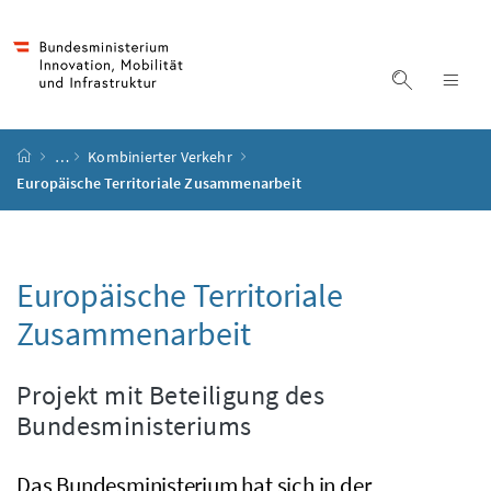
Accesskey
Accesskey
Accesskey
Accesskey
Zum Inhalt
Zum Hauptmenü
Zum Untermenü
Zur Suche
[4]
[1]
[3]
[2]
Suche ein
Nav
Startseite
…
Kombinierter Verkehr
Europäische Territoriale Zusammenarbeit
Europäische Territoriale
Zusammenarbeit
Projekt mit Beteiligung des
Bundesministeriums
Das Bundesministerium hat sich in der