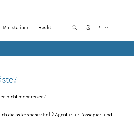
Ausgewählte Sprach
Ministerium
Recht
Gebärdensprache
Suche einblenden
DE
äste?
en nicht mehr reisen?
Auch die österreichische
Agentur für Passagier- und