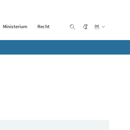
Ausgewählte Sprach
Ministerium
Recht
Gebärdensprache
Suche einblenden
DE