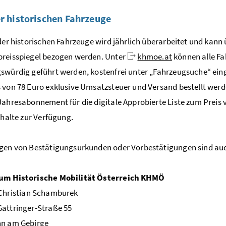
er historischen Fahrzeuge
 der historischen Fahrzeuge wird jährlich überarbeitet und kan
preisspiegel bezogen werden. Unter
khmoe.at
können alle Fah
swürdig geführt werden, kostenfrei unter „Fahrzeugsuche“ eing
 von 78 Euro exklusive Umsatzsteuer und Versand bestellt werd
Jahresabonnement für die digitale Approbierte Liste zum Preis 
Inhalte zur Verfügung.
ngen von Bestätigungsurkunden oder Vorbestätigungen sind au
um Historische Mobilität Österreich KHMÖ
Christian Schamburek
attringer-Straße 55
nn am Gebirge