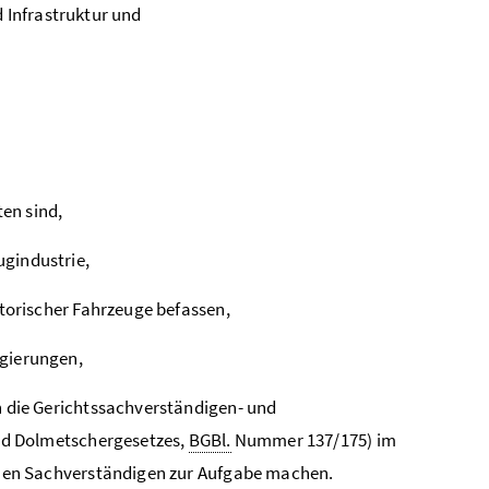
d Infrastruktur und
ten sind,
gindustrie,
storischer Fahrzeuge befassen,
gierungen,
n die Gerichtssachverständigen- und
und Dolmetschergesetzes,
BGBl.
Nummer 137/175) im
enen Sachverständigen zur Aufgabe machen.