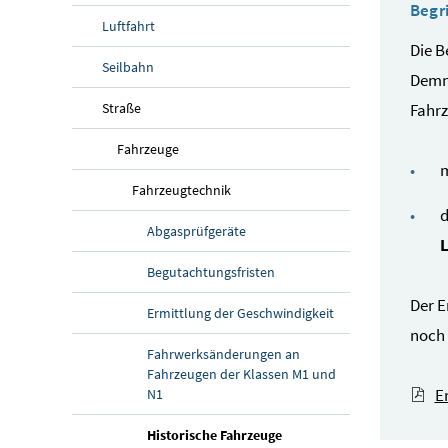
Begr
Luftfahrt
Die B
Seilbahn
Demna
Straße
Fahr
Fahrzeuge
m
Fahrzeugtechnik
d
Abgasprüfgeräte
L
Begutachtungsfristen
Der E
Ermittlung der Geschwindigkeit
noch 
Fahrwerksänderungen an
Fahrzeugen der Klassen M1 und
E
N1
Historische Fahrzeuge