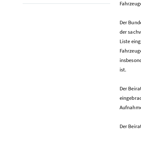
Fahrzeuge
Der Bunde
der sachv
Liste ein
Fahrzeuge
insbeson
ist.
Der Beira
eingebrac
Aufnahme 
Der Beira