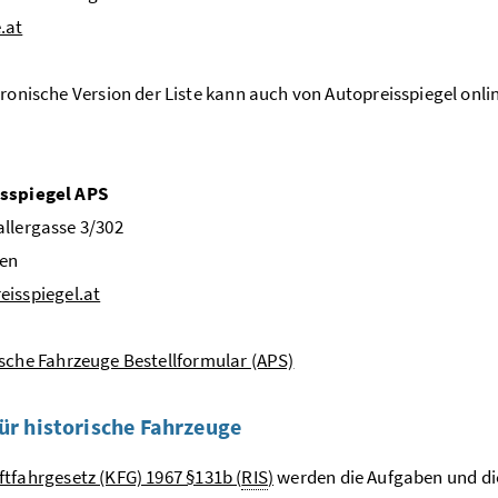
.at
tronische Version der Liste kann auch von Autopreisspiegel on
sspiegel APS
llergasse 3/302
ien
eisspiegel.at
ische Fahrzeuge Bestellformular (APS)
für historische Fahrzeuge
ftfahrgesetz (KFG) 1967 §131b (
RIS
)
werden die Aufgaben und di