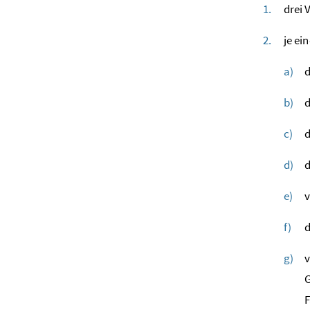
drei 
je ei
d
d
d
d
v
d
v
G
F