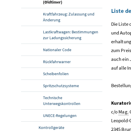
(aktuelle Seite)
(Oldtimer)
Liste d
Kraftfahrzeug: Zulassung und
Änderung
Die Liste
Lastkraftwagen: Bestimmungen
und Auto
zur Ladungssicherung
erhaltung
Nationaler Code
zum Preis
auch ein 
Rückfahrwarner
auf alle 
Scheibenfolien
Bestellu
Spritzschutzsysteme
Technische
Kuratori
Unterwegskontrollen
c/o
Mag.
UNECE-Regelungen
Leopold-G
Kontrollgeräte
2345 Bru