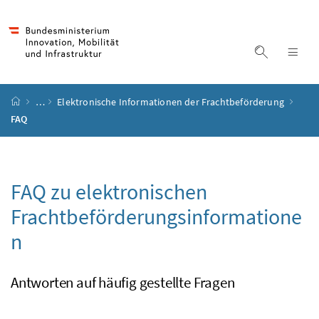
Accesskey
Accesskey
Accesskey
Accesskey
Zum Inhalt
Zum Hauptmenü
Zum Untermenü
Zur Suche
[4]
[1]
[3]
[2]
Suche ein
Nav
Startseite
…
Elektronische Informationen der Frachtbeförderung
FAQ
FAQ
zu elektronischen
Frachtbeförderungsinformatione
n
Antworten auf häufig gestellte Fragen