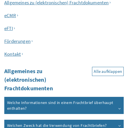
Inhaltsverzeichnis
Allgemeines zu (elektronischen) Frachtdokumenten
eCMR
eFTI
Förderungen
Kontakt
Allgemeines zu
Alle aufklappen
(elektronischen)
Frachtdokumenten
Welche Informationen sind in einem Frachtbrief überhaupt
enthalten?
Welchen Zweck hat die Verwendung von Frachtbriefen?