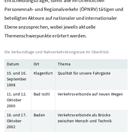
Entscheidungsträger, somit alle im Öffentlichen
Personennah- und Regionalverkehr (
ÖPNRV
) tätigen und
beteiligten Akteure auf nationaler und internationaler
Ebene anzusprechen, wobei jeweils aktuelle
Themenschwerpunkte erörtert werden.
Die Verbundtage und Nahverkehrskongresse im Überblick:
Datum
Ort
Thema
15. und 16.
Klagenfurt
Qualität für unsere Fahrgäste
September
1998
11. und 12.
Bad Ischl
Verkehrsverbünde auf neuen Wegen
Oktober
2000
16. und 17.
Baden
Verkehrsverbünde als Brücke
Oktober
zwischen Mensch und Technik
2002