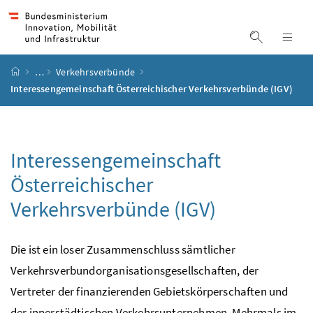
Accesskey
Accesskey
Accesskey
Accesskey
Zum Inhalt
Zum Hauptmenü
Zum Untermenü
Zur Suche
[4]
[1]
[3]
[2]
Suche ein
Nav
Startseite
…
Verkehrsverbünde
Interessengemeinschaft Österreichischer Verkehrsverbünde (IGV)
Interessengemeinschaft
Österreichischer
Verkehrsverbünde (IGV)
Die ist ein loser Zusammenschluss sämtlicher
Verkehrsverbundorganisationsgesellschaften, der
Vertreter der finanzierenden Gebietskörperschaften und
der innerstädtischen Verkehrsunternehmen. Mehrmals im