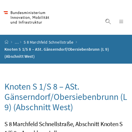
Accesskey
Accesskey
Accesskey
Accesskey
Zum Inhalt
Zum Hauptmenü
Zum Untermenü
Zur Suche
[4]
[1]
[3]
[2]
Suche ein
Nav
Startseite
…
S 8 Marchfeld Schnellstraße
Knoten S 1/S 8 – ASt. Gänserndorf/Obersiebenbrunn (L 9)
(Abschnitt West)
Knoten S 1/S 8 –
ASt.
Gänserndorf/Obersiebenbrunn (L
9) (Abschnitt West)
S 8 Marchfeld Schnellstraße, Abschnitt Knoten S