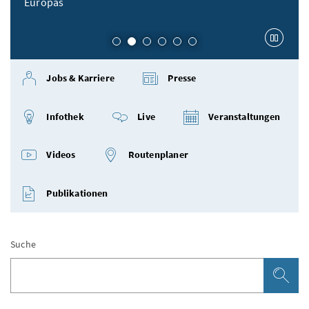
Europas
Karu
Jobs & Karriere
Presse
Infothek
Live
Veranstaltungen
Videos
Routenplaner
Publikationen
Suche
Su