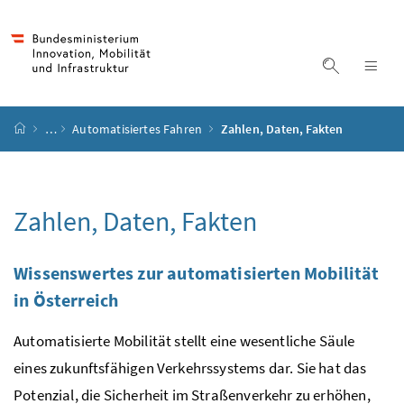
Accesskey
Accesskey
Accesskey
Accesskey
Zum Inhalt
Zum Hauptmenü
Zum Untermenü
Zur Suche
[4]
[1]
[3]
[2]
Suche ein
Nav
Startseite
…
Automatisiertes Fahren
Zahlen, Daten, Fakten
Zahlen, Daten, Fakten
Wissenswertes zur automatisierten Mobilität
in Österreich
Automatisierte Mobilität stellt eine wesentliche Säule
eines zukunftsfähigen Verkehrssystems dar. Sie hat das
Potenzial, die Sicherheit im Straßenverkehr zu erhöhen,