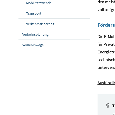
den meist
Mobilitätswende
voll aufg
Transport
Verkehrssicherheit
Förderu
Verkehrsplanung
Die E-Mob
für Priva
Verkehrswege
Energietr
technisch
untervers
Ausführli
T