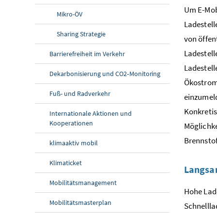
Um E-Mobi
Mikro-ÖV
Ladestell
Sharing
Strategie
von öffen
Ladestell
Barrierefreiheit im Verkehr
Ladestell
Dekarbonisierung und CO2‑Monitoring
Ökostrom 
Fuß- und Radverkehr
einzumeld
Konkretis
Internationale Aktionen und
Kooperationen
Möglichke
Brennstof
klimaaktiv mobil
Klimaticket
Langsam
Mobilitätsmanagement
Hohe Lade
Mobilitätsmasterplan
Schnellla