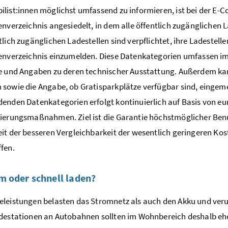
list:innen möglichst umfassend zu informieren, ist bei der
E-Co
enverzeichnis angesiedelt, in dem alle öffentlich zugänglichen L
tlich zugänglichen Ladestellen sind verpflichtet, ihre Ladestelle
enverzeichnis einzumelden. Diese Datenkategorien umfassen i
e und Angaben zu deren technischer Ausstattung. Außerdem kann
sowie die Angabe, ob Gratisparkplätze verfügbar sind, eingeme
enden Datenkategorien erfolgt kontinuierlich auf Basis von e
ierungsmaßnahmen. Ziel ist die Garantie höchstmöglicher Benu
it der besseren Vergleichbarkeit der wesentlich geringeren Koste
fen.
 oder schnell laden?
leistungen belasten das Stromnetz als auch den Akku und veru
destationen an Autobahnen sollten im Wohnbereich deshalb eh