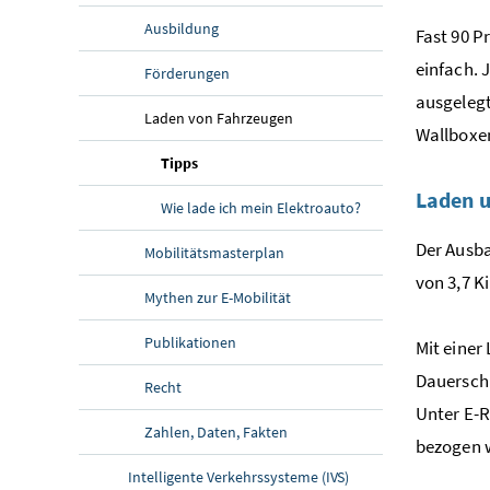
Ausbildung
Fast 90 P
einfach. 
Förderungen
ausgelegt
Laden von Fahrzeugen
Wallboxen
(aktuelle Seite)
Tipps
Laden 
Wie lade ich mein Elektroauto?
Der Ausba
Mobilitätsmasterplan
von 3,7 K
Mythen zur E-Mobilität
Publikationen
Mit einer
Dauerschu
Recht
Unter
E-
Zahlen, Daten, Fakten
bezogen 
Intelligente Verkehrssysteme (IVS)