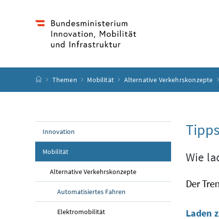
Accesskey
Accesskey
Accesskey
Accesskey
Zum Inhalt
Zum Hauptmenü
Zum Untermenü
Zur Suche
[4]
[1]
[3]
[2]
Startseite
Themen
Mobilität
Alternative Verkehrskonzepte
Tipp
Innovation
Mobilität
Wie la
Alternative Verkehrskonzepte
Der Tren
Automatisiertes Fahren
Laden 
Elektromobilität