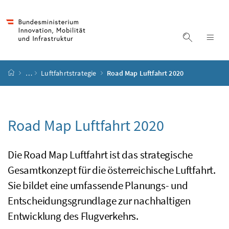
Accesskey
Accesskey
Accesskey
Accesskey
Zum Inhalt
Zum Hauptmenü
Zum Untermenü
Zur Suche
[4]
[1]
[3]
[2]
Suche ein
Nav
Startseite
…
Luftfahrtstrategie
Road Map Luftfahrt 2020
Road Map
Luftfahrt 2020
Die
Road Map
Luftfahrt ist das strategische
Gesamtkonzept für die österreichische Luftfahrt.
Sie bildet eine umfassende Planungs- und
Entscheidungsgrundlage zur nachhaltigen
Entwicklung des Flugverkehrs.