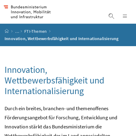
Accesskey
Accesskey
Accesskey
Accesskey
Zum Inhalt
Zum Hauptmenü
Zum Untermenü
Zur Suche
[4]
[1]
[3]
[2]
Suche ein
Nav
Startseite
…
FTI-Themen
Innovation, Wettbewerbsfähigkeit und Internationalisierung
Innovation,
Wettbewerbsfähigkeit und
Internationalisierung
Durch ein breites, branchen- und themenoffenes
Förderungsangebot für Forschung, Entwicklung und
Innovation stärkt das Bundesministerium die
Wettbewerbsfähigkeit der im Land angesiedelten