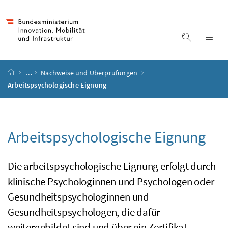
Accesskey
Accesskey
Accesskey
Accesskey
Zum Inhalt
Zum Hauptmenü
Zum Untermenü
Zur Suche
[4]
[1]
[3]
[2]
Suche ein
Nav
Startseite
…
Nachweise und Überprüfungen
Arbeitspsychologische Eignung
Arbeitspsychologische Eignung
Die arbeitspsychologische Eignung erfolgt durch
klinische Psychologinnen und Psychologen oder
Gesundheitspsychologinnen und
Gesundheitspsychologen, die dafür
weitergebildet sind und über ein Zertifikat