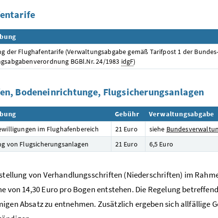
entarife
ibung
ng der Flughafentarife (Verwaltungsabgabe gemäß Tarifpost 1 der Bundes
ngsabgabenverordnung BGBl.Nr. 24/1983
idgF
)
en, Bodeneinrichtunge, Flugsicherungsanlagen
ibung
Gebühr
Verwaltungsabgabe
ewilligungen im Flughafenbereich
21 Euro
siehe
Bundesverwaltu
ng von Flugsicherungsanlagen
21 Euro
6,5 Euro
rstellung von Verhandlungsschriften (Niederschriften) im Ra
he von 14,30 Euro pro Bogen entstehen. Die Regelung betreffen
igen Absatz zu entnehmen. Zusätzlich ergeben sich allfällige 