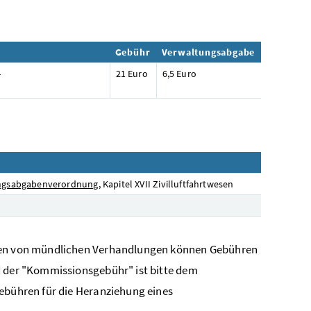
Gebühr
Verwaltungsabgabe
-
21 Euro
6,5 Euro
ngsabgabenverordnung
, Kapitel XVII Zivilluftfahrtwesen
hmen von mündlichen Verhandlungen können Gebühren
d der "Kommissionsgebühr" ist bitte dem
Gebühren für die Heranziehung eines