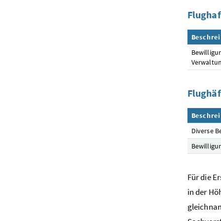
Flughaf
Beschre
Bewilligu
Verwaltu
Flughäf
Beschre
Diverse B
Bewilligu
Für die E
in der Hö
gleichnam