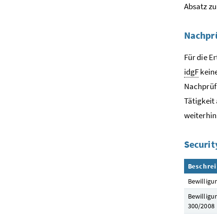
Absatz zu
Nachpr
Für die E
idgF
keine
Nachprüfu
Tätigkeit
weiterhin
Securit
Beschre
Bewilligu
Bewilligu
300/2008