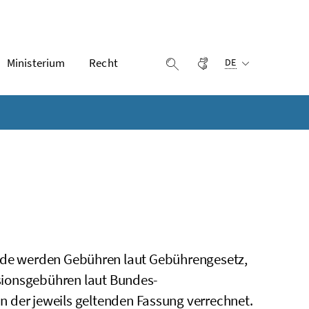
Ausgewählte Sprach
Ministerium
Recht
Gebärdensprache
Suche einblenden
DE
örde werden Gebühren laut Gebührengesetz,
onsgebühren laut Bundes-
in der jeweils geltenden Fassung verrechnet.