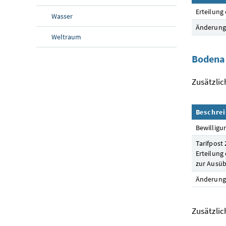
Erteilung
Wasser
Änderung 
Weltraum
Bodena
Zusätzlic
Beschre
Bewilligu
Tarifpost
Erteilung
zur Ausüb
Änderung 
Zusätzlic