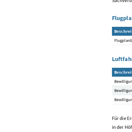
Sachvers
Flugpla
Beschre
Flugplanb
Luftfah
Beschre
Bewilligu
Bewilligu
Bewilligu
Für die E
in der Hö