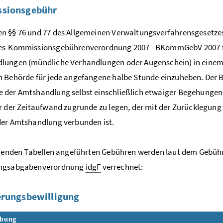
sionsgebühr
 §§ 76 und 77 des Allgemeinen Verwaltungsverfahrensgesetzes
es-Kommissionsgebührenverordnung 2007 -
BKommGebV
2007
ungen (mündliche Verhandlungen oder Augenschein) in einem A
 Behörde für jede angefangene halbe Stunde einzuheben. Der 
 der Amtshandlung selbst einschließlich etwaiger Begehungen
r der Zeitaufwand zugrunde zu legen, der mit der Zurücklegu
der Amtshandlung verbunden ist.
olgenden Tabellen angeführten Gebühren werden laut dem Gebü
ungsabgabenverordnung
idgF
verrechnet:
erungsbewilligung
ibung