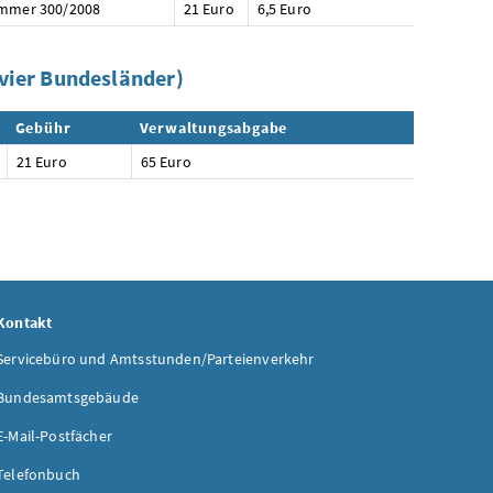
mmer 300/2008
21 Euro
6,5 Euro
 vier Bundesländer)
Gebühr
Verwaltungsabgabe
21 Euro
65 Euro
Kontakt
Servicebüro und Amtsstunden/Parteienverkehr
Bundesamtsgebäude
E-Mail-Postfächer
Telefonbuch