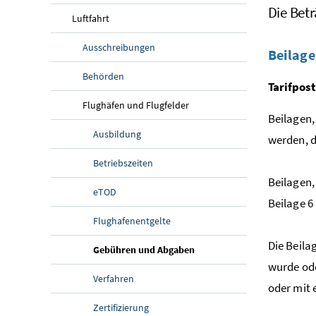
Die Bet
Luftfahrt
Ausschreibungen
Beilag
Behörden
Tarifpost
Flughäfen und Flugfelder
Beilagen,
Ausbildung
werden, d
Betriebszeiten
Beilagen,
eTOD
Beilage 6
Flughafenentgelte
Die Beila
(aktuelle Seite)
Gebühren und Abgaben
wurde ode
Verfahren
oder mit 
Zertifizierung