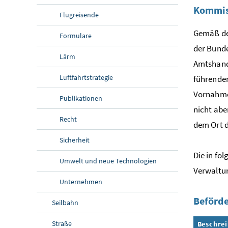
Kommis
Flugreisende
Gemäß den
Formulare
der Bund
Lärm
Amtshandl
Luftfahrtstrategie
führenden
Vornahme
Publikationen
nicht abe
Recht
dem Ort 
Sicherheit
Die in f
Umwelt und neue Technologien
Verwalt
Unternehmen
Beförd
Seilbahn
Straße
Beschre