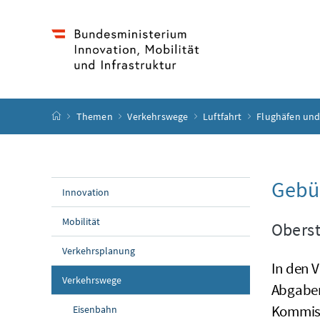
Accesskey
Accesskey
Accesskey
Accesskey
Zum Inhalt
Zum Hauptmenü
Zum Untermenü
Zur Suche
[4]
[1]
[3]
[2]
Startseite
Themen
Verkehrswege
Luftfahrt
Flughäfen und
Gebü
Innovation
Mobilität
Oberst
Verkehrsplanung
In den 
Verkehrswege
Abgaben
Kommiss
Eisenbahn