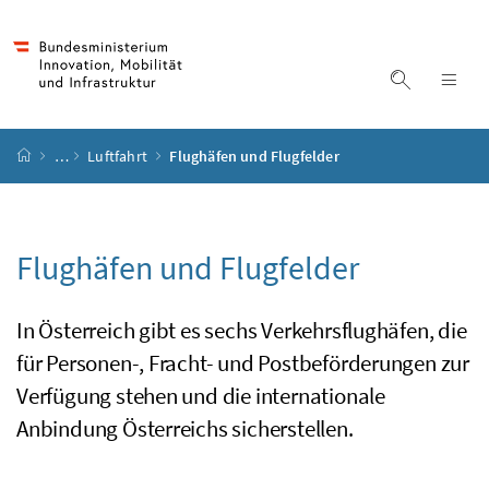
Accesskey
Accesskey
Accesskey
Accesskey
Zum Inhalt
Zum Hauptmenü
Zum Untermenü
Zur Suche
[4]
[1]
[3]
[2]
Suche ein
Nav
Startseite
…
Luftfahrt
Flughäfen und Flugfelder
Flughäfen und Flugfelder
In Österreich gibt es sechs Verkehrsflughäfen, die
für Personen-, Fracht- und Postbeförderungen zur
Verfügung stehen und die internationale
Anbindung Österreichs sicherstellen.