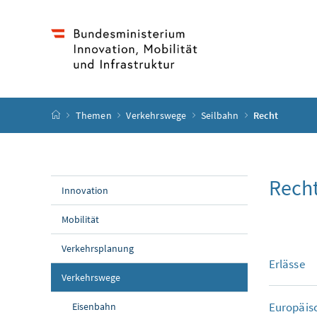
Accesskey
Accesskey
Accesskey
Accesskey
Zum Inhalt
Zum Hauptmenü
Zum Untermenü
Zur Suche
[4]
[1]
[3]
[2]
Startseite
Themen
Verkehrswege
Seilbahn
Recht
Rech
Innovation
Mobilität
Verkehrsplanung
Erlässe
Verkehrswege
Europäis
Eisenbahn