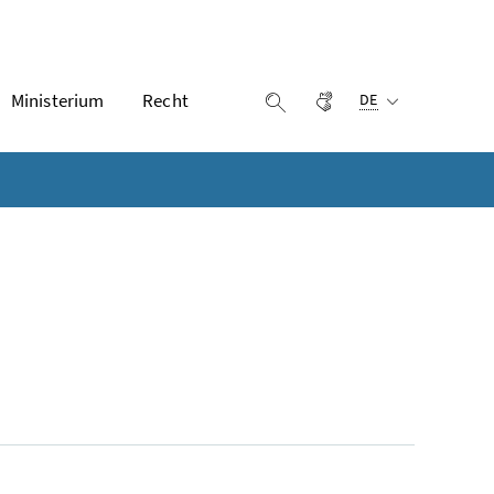
Ausgewählte Sprach
Ministerium
Recht
Gebärdensprache
Suche einblenden
DE