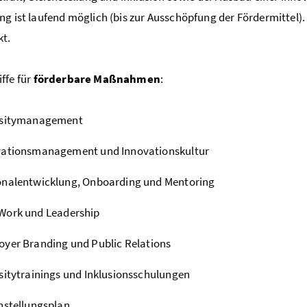
ng ist laufend möglich (bis zur Ausschöpfung der Fördermittel
kt.
ffe für
förderbare Maßnahmen
:
rsitymanagement
vationsmanagement und Innovationskultur
onalentwicklung,
Onboarding
und Mentoring
Work
und
Leadership
oyer Branding
und
Public Relations
sitytrainings und Inklusionsschulungen
hstellungsplan