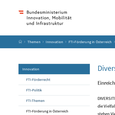
Accesskey
Accesskey
Accesskey
Accesskey
Zum Inhalt
Zum Hauptmenü
Zum Untermenü
Zur Suche
[4]
[1]
[3]
[2]
Startseite
Themen
Innovation
FTI-Förderung in Österreich
Diver
Innovation
FTI-Förderrecht
Einreich
FTI-Politik
DIVERSITE
FTI-Themen
die Vielf
FTI-Förderung in Österreich
stehen Vi