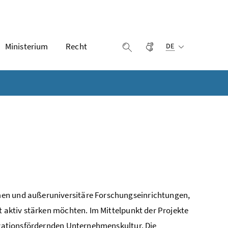
Ausgewählte Sprach
Ministerium
Recht
Gebärdensprache
Suche einblenden
DE
men und außeruniversitäre Forschungseinrichtungen,
t aktiv stärken möchten. Im Mittelpunkt der Projekte
novationsfördernden Unternehmenskultur. Die