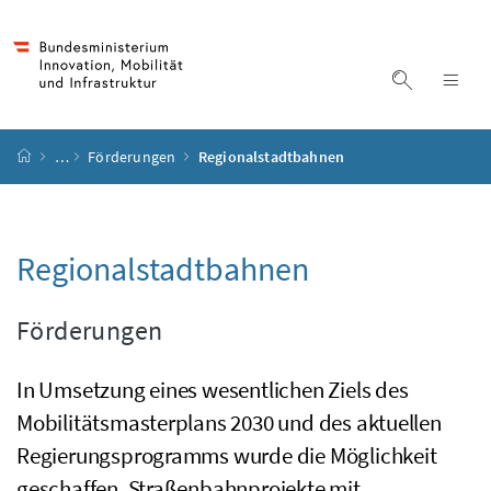
Accesskey
Accesskey
Accesskey
Accesskey
Zum Inhalt
Zum Hauptmenü
Zum Untermenü
Zur Suche
[4]
[1]
[3]
[2]
Suche ein
Nav
Startseite
…
Förderungen
Regionalstadtbahnen
Regionalstadtbahnen
Förderungen
In Umsetzung eines wesentlichen Ziels des
Mobilitätsmasterplans 2030 und des aktuellen
Regierungsprogramms wurde die Möglichkeit
geschaffen, Straßenbahnprojekte mit