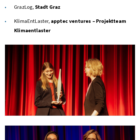
GrazLog,
Stadt Graz
KlimaEntLaster,
apptec ventures – Projektteam
Klimaentlaster
Foto 1: Niklas Stadler