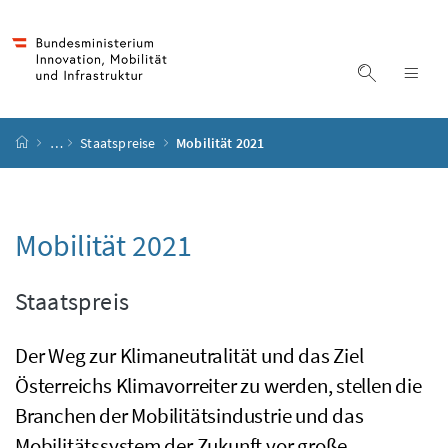
Accesskey
Accesskey
Accesskey
Accesskey
Zum Inhalt
Zum Hauptmenü
Zum Untermenü
Zur Suche
[4]
[1]
[3]
[2]
Suche ein
Nav
Startseite
…
Staatspreise
Mobilität 2021
Mobilität 2021
Staatspreis
Der Weg zur Klimaneutralität und das Ziel
Österreichs Klimavorreiter zu werden, stellen die
Branchen der Mobilitätsindustrie und das
Mobilitätssystem der Zukunft vor große